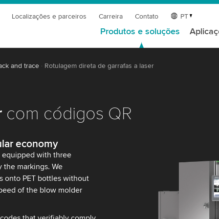
Localizações e parceiros
Carreira
Contato
PT
Produtos e soluções
Aplica
ack and trace
Rotulagem direta de garrafas a laser
r
com códigos QR
rcular economy
s equipped with three
fy the markings. We
es onto PET bottles without
speed of the blow molder
codes that verifiably comply