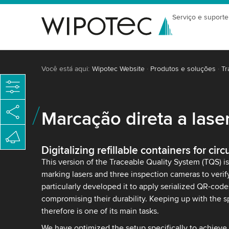
Serviço e suporte
Você está aqui:
Wipotec Website
Produtos e soluções
Tr
Marcação direta a lase
Digitalizing refillable containers for ci
This version of the Traceable Quality System (TQS) i
marking lasers and three inspection cameras to veri
particularly developed it to apply serialized QR-cod
compromising their durability. Keeping up with the 
therefore is one of its main tasks.
We have optimized the setup specifically to achieve 