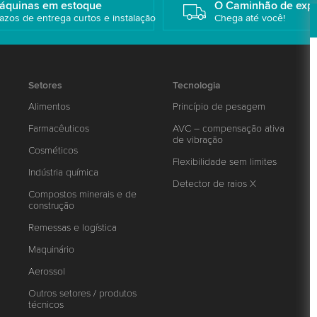
áquinas em estoque
O Caminhão de exp
azos de entrega curtos e instalação
Chega até você!
Setores
Tecnologia
Alimentos
Princípio de pesagem
Farmacêuticos
AVC – compensação ativa
de vibração
Cosméticos
Flexibilidade sem limites
Indústria química
Detector de raios X
Compostos minerais e de
construção
Remessas e logística
Maquinário
Aerossol
Outros setores / produtos
técnicos