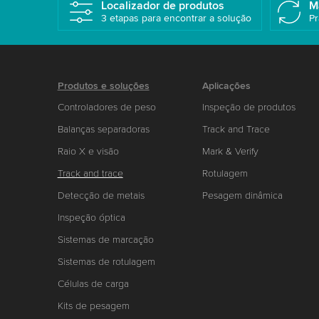
Localizador de produtos
M
3 etapas para encontrar a solução
Pr
Produtos e soluções
Aplicações
Controladores de peso
Inspeção de produtos
Balanças separadoras
Track and Trace
Raio X e visão
Mark & Verify
Track and trace
Rotulagem
Detecção de metais
Pesagem dinâmica
Inspeção óptica
Sistemas de marcação
Sistemas de rotulagem
Células de carga
Kits de pesagem