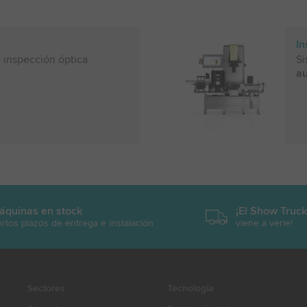
In
 inspección óptica
Si
au
áquinas en stock
¡El Show Truc
rtos plazos de entrega e instalación
viene a verle!
Sectores
Tecnología