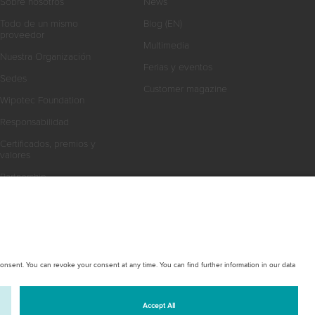
Sobre nosotros
News
Todo de un mismo
Blog (EN)
proveedor
Multimedia
Nuestra Organización
Ferias y eventos
Sedes
Customer magazine
Wipotec Foundation
Responsabilidad
Certificados, premios y
valores
Partnership
Trabaje con nosotros
News
Ferias y eventos
Patrocinio