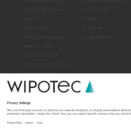
Controladoras de peso
Inspección de productos
Capturadoras de peso
Track and Trace
Rayos X y visión
Marcaje
Track & Trace
Etiquetado
Detección de metales
Pesaje dinámico
Inspección óptica
Sistema de marcaje
Sistemas de etiquetado
Células de pesaje
Kits de pesaje
Accesorios
Software
Formación