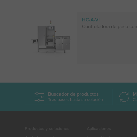
HC-A-VI
Controladora de peso con
Buscador de productos
M
Tres pasos hasta su solución
Co
Productos y soluciones
Aplicaciones