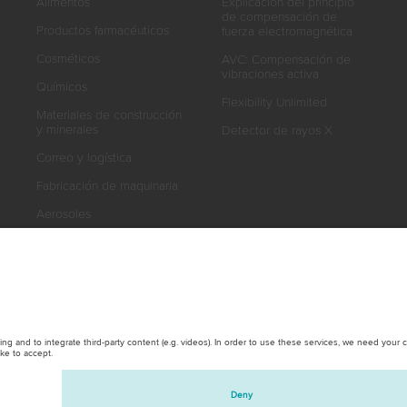
Alimentos
Explicación del principio
de compensación de
Productos farmacéuticos
fuerza electromagnética
Cosméticos
AVC: Compensación de
vibraciones activa
Químicos
Flexibility Unlimited
Materiales de construcción
y minerales
Detector de rayos X
Correo y logística
Fabricación de maquinaria
Aerosoles
Neumático
Otras industrias / productos
técnicos