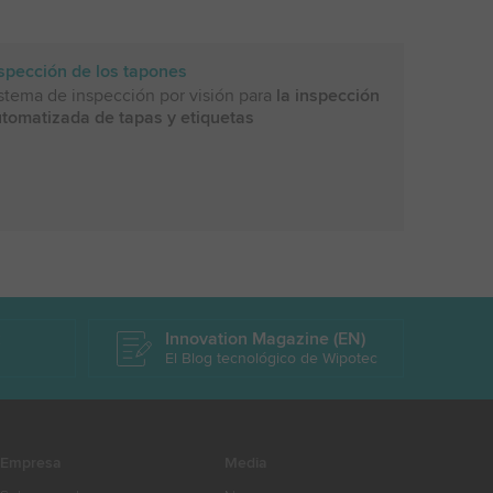
spección de los tapones
stema de inspección por visión para
la inspección
tomatizada de tapas y etiquetas
k
Innovation Magazine (EN)
El Blog tecnológico de Wipotec
Empresa
Media