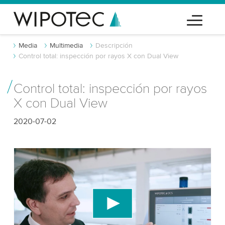
Media
Multimedia
Descripción
Control total: inspección por rayos X con Dual View
Control total: inspección por rayos
X con Dual View
2020-07-02
¡Necesitamos tu consentimiento para
cargar el servicio de video de YouTube!
Utilizamos un servicio de terceros para incrustar
contenido de video que puede recopilar datos
sobre tu actividad. Por favor, revisa los detalles y