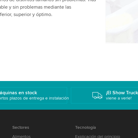
favor, revis
iable y sin problemas mediante las
video.
erior, superior y óptimo.
Aceptar
áquinas en stock
¡El Show Truc
rtos plazos de entrega e instalación
viene a verle!
Sectores
Tecnología
Alimentos
Explicación del principio