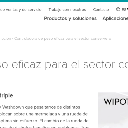
 de ventas y de servicio
Trabaje con nosotros
Contacto
ES
Productos y soluciones
Aplicacion
ipción
Controladora de peso eficaz para el sector conservero
o eficaz para el sector 
triple
¡Necesita
 Washdown que pesa tarros de distintos
servicio 
 colocan sobre una mermelada y una rueda de
Utilizamos 
a óptima sin esfuerzo. El cambio de la rueda de
de video qu
arros de distintos tamaños sin problemas. Tras