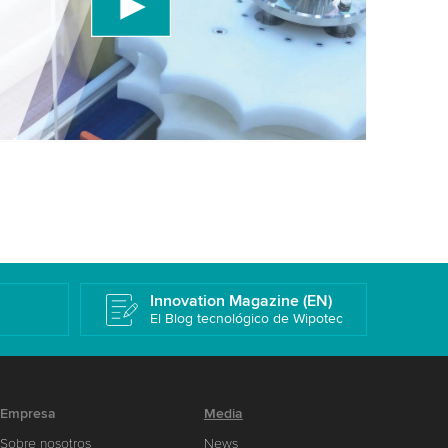
a los detalles y acepta el servicio para ver este
Más información
k
Innovation Magazine (EN)
El Blog tecnológico de Wipotec
Empresa
Media
Sobre nosotros
News