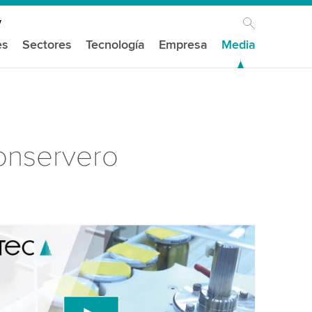
es
Sectores
Tecnología
Empresa
Media
conservero
mos tu consentimiento para cargar el
de video de YouTube!
un servicio de terceros para incrustar contenido
e puede recopilar datos sobre tu actividad. Por