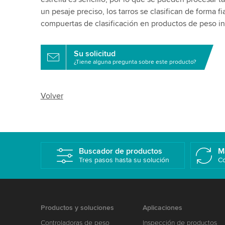
un pesaje preciso, los tarros se clasifican de forma f
compuertas de clasificación en productos de peso inf
Su solicitud
¿Tiene alguna pregunta sobre este producto?
Volver
Buscador de productos
M
Tres pasos hasta su solución
Co
Productos y soluciones
Aplicaciones
Controladoras de peso
Inspección de productos