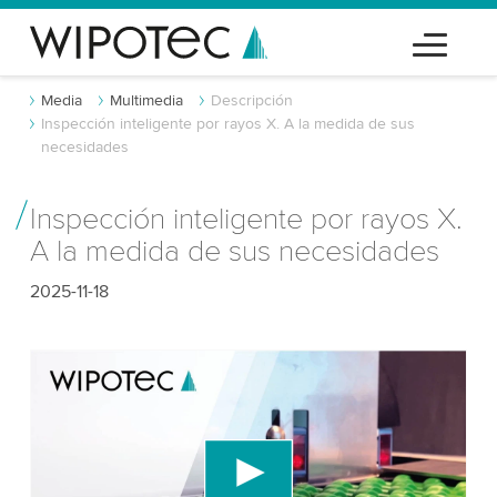
Media
Multimedia
Descripción
Inspección inteligente por rayos X. A la medida de sus
necesidades
Inspección inteligente por rayos X.
A la medida de sus necesidades
2025-11-18
¡Necesitamos tu consentimiento para
cargar el servicio de video de YouTube!
Utilizamos un servicio de terceros para incrustar
contenido de video que puede recopilar datos
sobre tu actividad. Por favor, revisa los detalles y