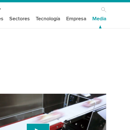
es
Sectores
Tecnología
Empresa
Media
mos tu consentimiento para cargar el
de video de YouTube!
un servicio de terceros para incrustar contenido
e puede recopilar datos sobre tu actividad. Por