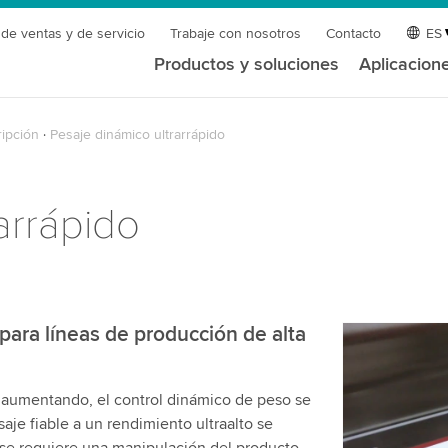
 de ventas y de servicio
Trabaje con nosotros
Contacto
ES
Productos y soluciones
Aplicacion
ipción
Pesaje dinámico ultrarrápido
arrápido
para líneas de producción de alta
¡Necesita
servicio 
 aumentando, el control dinámico de peso se
Utilizamos 
aje fiable a un rendimiento ultraalto se
de video qu