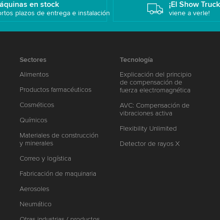
áquinas en stock
¡El Show Truc
rtos plazos de entrega e instalación
viene a verle!
Sectores
Tecnología
Alimentos
Explicación del principio
de compensación de
Productos farmacéuticos
fuerza electromagnética
Cosméticos
AVC: Compensación de
vibraciones activa
Químicos
Flexibility Unlimited
Materiales de construcción
y minerales
Detector de rayos X
Correo y logística
Fabricación de maquinaria
Aerosoles
Neumático
Otras industrias / productos