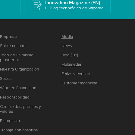
k
Innovation Magazine (EN)
El Blog tecnológico de Wipotec
Empresa
Media
Sobre nosotros
News
Todo de un mismo
Blog (EN)
proveedor
Multimedia
Nuestra Organización
Ferias y eventos
Sedes
Customer magazine
Wipotec Foundation
Responsabilidad
Certificados, premios y
valores
Partnership
Trabaje con nosotros