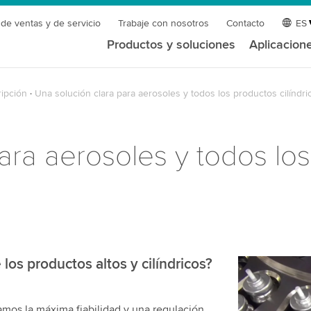
 de ventas y de servicio
Trabaje con nosotros
Contacto
ES
Productos y soluciones
Aplicacion
ipción
Una solución clara para aerosoles y todos los productos cilíndri
ara aerosoles y todos lo
los productos altos y cilíndricos?
¡Necesita
servicio 
zamos la máxima fiabilidad y una regulación