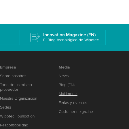
k
Innovation Magazine (EN)
El Blog tecnológico de Wipotec
Empresa
Media
Sobre nosotros
News
Todo de un mismo
Blog (EN)
proveedor
Multimedia
Nuestra Organización
Ferias y eventos
Sedes
Customer magazine
Wipotec Foundation
Responsabilidad