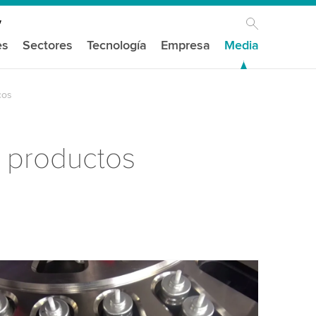
es
Sectores
Tecnología
Empresa
Media
cos
s productos
mos tu consentimiento para cargar el
de video de YouTube!