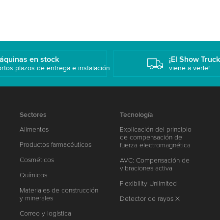
áquinas en stock
¡El Show Truc
rtos plazos de entrega e instalación
viene a verle!
Sectores
Tecnología
Alimentos
Explicación del principio
de compensación de
Productos farmacéuticos
fuerza electromagnética
Cosméticos
AVC: Compensación de
vibraciones activa
Químicos
Flexibility Unlimited
Materiales de construcción
y minerales
Detector de rayos X
Correo y logística