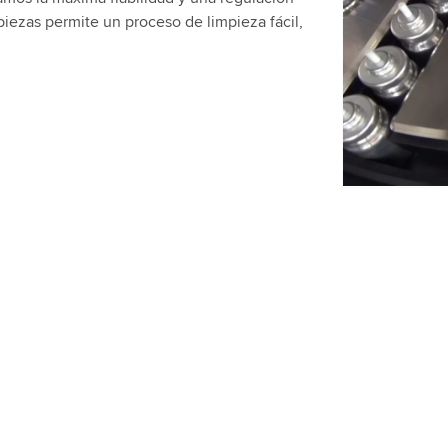
Utilizamos 
 piezas permite un proceso de limpieza fácil,
de video qu
favor, revis
video.
Aceptar