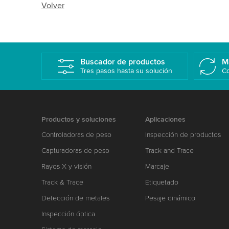
Volver
Buscador de productos
M
Tres pasos hasta su solución
Co
Productos y soluciones
Aplicaciones
Controladoras de peso
Inspección de productos
Capturadoras de peso
Track and Trace
Rayos X y visión
Marcaje
Track & Trace
Etiquetado
Detección de metales
Pesaje dinámico
Inspección óptica