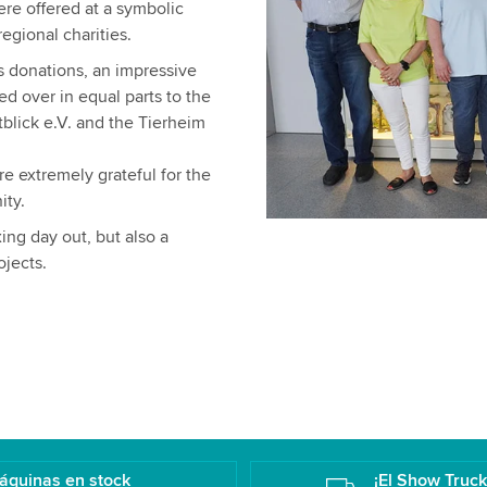
ere offered at a symbolic
egional charities.
us donations, an impressive
 over in equal parts to the
tblick e.V. and the Tierheim
e extremely grateful for the
ity.
ing day out, but also a
ojects.
áquinas en stock
¡El Show Truc