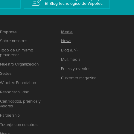
El Blog tecnológico de Wipotec
Empresa
Media
Sobre nosotros
News
Todo de un mismo
Blog (EN)
proveedor
Multimedia
Nuestra Organización
Ferias y eventos
Sedes
Customer magazine
Wipotec Foundation
Responsabilidad
Certificados, premios y
valores
Partnership
Trabaje con nosotros
News