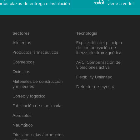
rtos plazos de entrega e instalación
viene a verle!
Sectores
Tecnología
Alimentos
Explicación del principio
de compensación de
Productos farmacéuticos
fuerza electromagnética
Cosméticos
AVC: Compensación de
vibraciones activa
Químicos
Flexibility Unlimited
Materiales de construcción
y minerales
Detector de rayos X
Correo y logística
Fabricación de maquinaria
Aerosoles
Neumático
Otras industrias / productos
técnicos