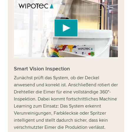
We need your consent to load the
YouTube Video service!
We use a third party service to embed video
content that may collect data about your
activity. Please review the details and accept
the service to watch this video.
Accept
More information
Smart Vision Inspection
Zunächst prüft das System, ob der Deckel
anwesend und korrekt ist. Anschließend rotiert der
Drehteller die Eimer für eine vollständige 360°-
Inspektion. Dabei kommt fortschrittliches Machine
Learning zum Einsatz: Das System erkennt
Verunreinigungen, Farbkleckse oder Spritzer
intelligent und stellt dadurch sicher, dass kein
verschmutzter Eimer die Produktion verlässt.