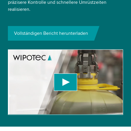
präzisere Kontrolle und schnellere Umrüstzeiten
realisieren.
Vollständigen Bericht herunterladen
We need your consent to load the YouTube
Video service!
We use a third party service to embed video
content that may collect data about your activity.
Please review the details and accept the service
to watch this video.
Accept
More information