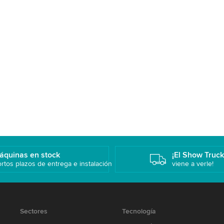
áquinas en stock
¡El Show Truc
rtos plazos de entrega e instalación
viene a verle!
Sectores
Tecnología