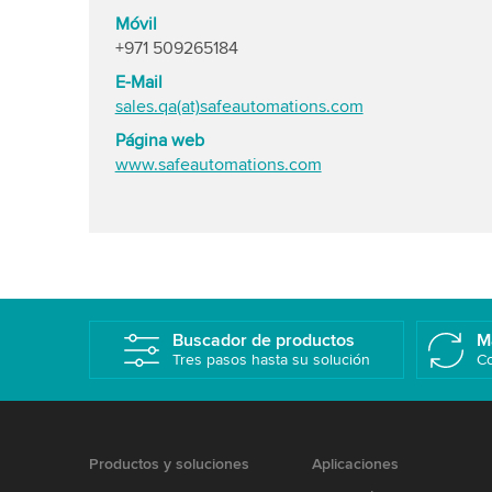
Móvil
+971 509265184
E-Mail
sales.qa(at)safeautomations.com
Página web
www.safeautomations.com
Buscador de productos
M
Tres pasos hasta su solución
Co
Productos y soluciones
Aplicaciones