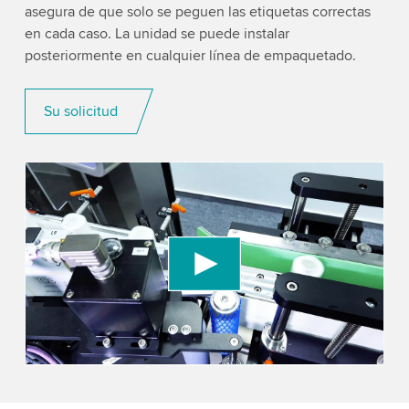
asegura de que solo se peguen las etiquetas correctas
en cada caso. La unidad se puede instalar
posteriormente en cualquier línea de empaquetado.
Su solicitud
We need your consent to load the YouTube
Video service!
We use a third party service to embed video
content that may collect data about your activity.
Please review the details and accept the service
to watch this video.
Accept
More information