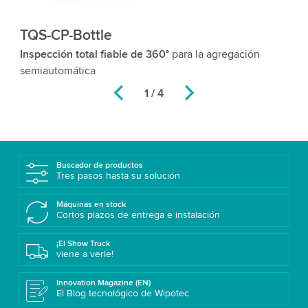
TQS-CP-Bottle
T
Inspección total fiable de 360°
para la agregación
Im
semiautomática
ul
2 / 4
Buscador de productos
Tres pasos hasta su solución
Máquinas en stock
Cortos plazos de entrega e instalación
¡El Show Truck
viene a verle!
Innovation Magazine (EN)
El Blog tecnológico de Wipotec