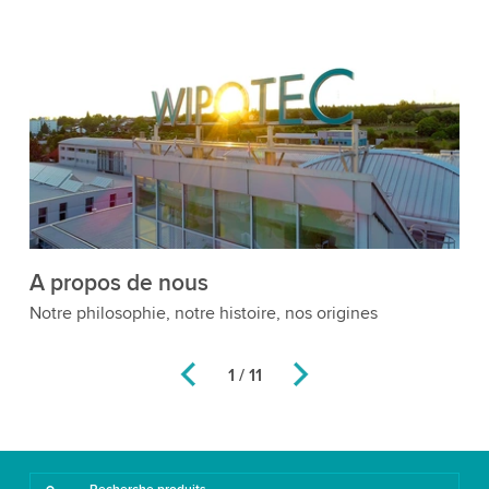
A propos de nous
T
Notre philosophie, notre histoire, nos origines
Co
ve
1 / 11