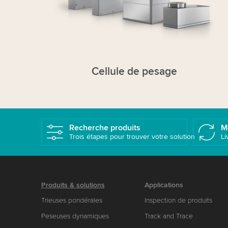
Cellule de pesage
Recherche produits
M
Trois étapes pour trouver votre solution
Li
Produits & solutions
Applications
Trieuses pondérales
Inspection de produits
Peseuses dynamiques
Track and Trace