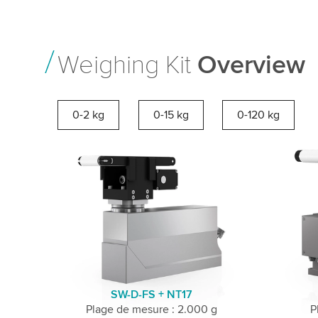
Weighing Kit
Overview
0-2 kg
0-15 kg
0-120 kg
SW-D-FS + NT17
Plage de mesure : 2.000 g
P