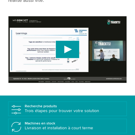
réalisé aussi vite.
We need your consent to load the YouTube
Video service!
We use a third party service to embed video
content that may collect data about your activity.
Please review the details and accept the service
to watch this video.
Accept
More information
Recherche produits
Trois étapes pour trouver votre solution
Machines en stock
Livraison et installation à court terme