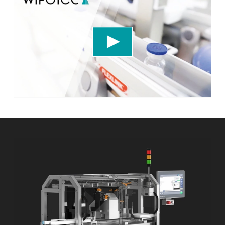
We need your consent to load the YouTube
Video service!
We use a third party service to embed video
content that may collect data about your activity.
Please review the details and accept the service
to watch this video.
Accept
More information