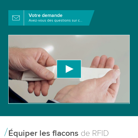
Votre demande
Avez-vous des questions sur ce produit?
We need your consent to load the YouTube
Video service!
We use a third party service to embed video
content that may collect data about your activity.
Please review the details and accept the service
to watch this video.
Accept
More information
Équiper les flacons
de RFID