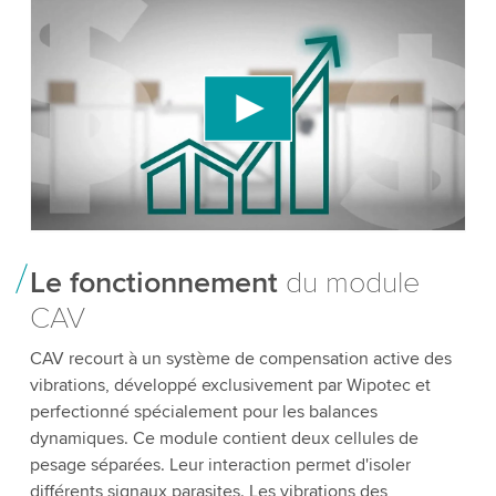
We need your consent to load the YouTube
Video service!
We use a third party service to embed video
content that may collect data about your activity.
Please review the details and accept the service
to watch this video.
Accept
More information
Le fonctionnement
du module
CAV
CAV recourt à un système de compensation active des
vibrations, développé exclusivement par Wipotec et
perfectionné spécialement pour les balances
dynamiques. Ce module contient deux cellules de
pesage séparées. Leur interaction permet d'isoler
différents signaux parasites. Les vibrations des