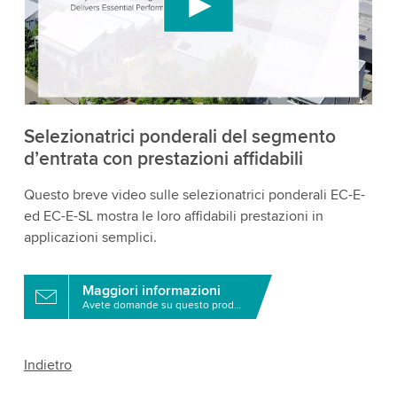
incorporare contenuti video che potrebbe
raccogliere dati sulla tua attività. Per favore, rivedi
i dettagli e accetta il servizio per guardare questo
video.
Accetta
Maggiori informazioni
Selezionatrici ponderali del segmento
d’entrata con prestazioni affidabili
Questo breve video sulle selezionatrici ponderali EC-E-
ed EC-E-SL mostra le loro affidabili prestazioni in
applicazioni semplici.
Maggiori informazioni
Avete domande su questo prodotto?
Indietro