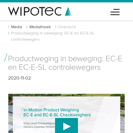
Media
Mediatheek
Overzicht
Productweging in beweging: EC-E en EC-E-SL
controlewegers
Productweging in beweging: EC-E
en EC-E-SL controlewegers
2020-11-02
We hebben uw toestemming nodig om de
YouTube-videodienst te laden!
We gebruiken een service van derden om
videocontent in te sluiten die gegevens over uw
activiteit kan verzamelen. Gelieve de details te