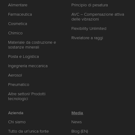
Alimentare
Principio di pesatura
Farmaceutica
AVC – Compensazione attiva
delle vibrazioni
Cosmetica
Flexibility Unlimited
Chimico
Rivelatore a raggi
Materiale da costruzione e
sostanze minerali
Posta e Logistica
Ingegneria meccanica
Aerosol
Pneumatico
Altre settori/ Prodotti
tecnologici
Azienda
Media
Chi siamo
News
Tutto da un’unica fonte
Blog (EN)