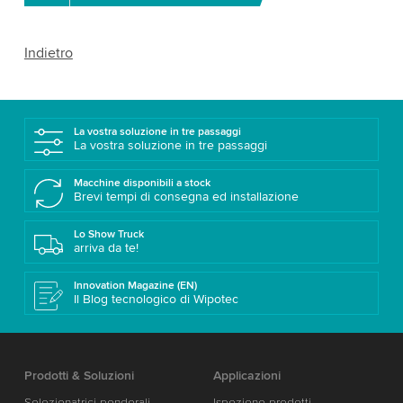
Indietro
La vostra soluzione in tre passaggi
La vostra soluzione in tre passaggi
Macchine disponibili a stock
Brevi tempi di consegna ed installazione
Lo Show Truck
arriva da te!
Innovation Magazine (EN)
Il Blog tecnologico di Wipotec
Prodotti & Soluzioni
Applicazioni
Selezionatrici ponderali
Ispezione prodotti