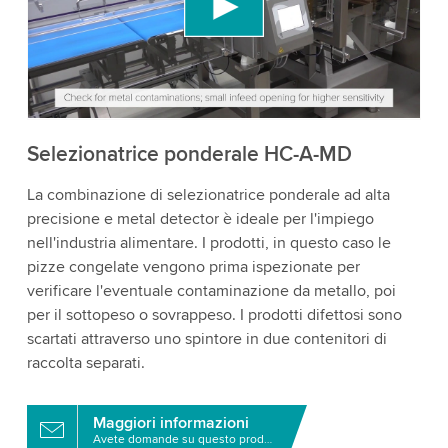
incorporare contenuti video che potrebbe
raccogliere dati sulla tua attività. Per favore, rivedi
i dettagli e accetta il servizio per guardare questo
video.
Accetta
Maggiori informazioni
Selezionatrice ponderale HC-A-MD
La combinazione di selezionatrice ponderale ad alta
precisione e metal detector è ideale per l'impiego
nell'industria alimentare. I prodotti, in questo caso le
pizze congelate vengono prima ispezionate per
verificare l'eventuale contaminazione da metallo, poi
per il sottopeso o sovrappeso. I prodotti difettosi sono
scartati attraverso uno spintore in due contenitori di
raccolta separati.
Maggiori informazioni
Avete domande su questo prodotto?