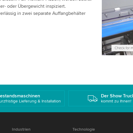
Wir verwen
r- oder Übergewicht inspiziert.
einzubetten
rlässig in zwei separate Auffangbehälter
Bitte überp
Dienst, um
Akzepti
estandsmaschinen
Der Show Truc
urzfristige Lieferung & Installation
kommt zu Ihnen!
Industrien
Technologie