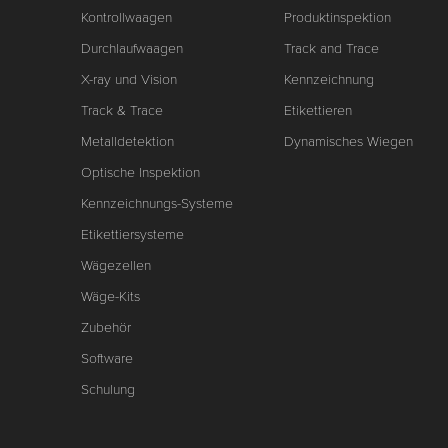
Kontrollwaagen
Produktinspektion
Durchlaufwaagen
Track and Trace
X-ray und Vision
Kennzeichnung
Track & Trace
Etikettieren
Metalldetektion
Dynamisches Wiegen
Optische Inspektion
Kennzeichnungs-Systeme
Etikettiersysteme
Wägezellen
Wäge-Kits
Zubehör
Software
Schulung