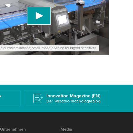
den einen Drittanbieterdienst, um Videoinhalte
, der Daten über Ihre Aktivitäten sammeln kann.
rüfen Sie die Details und akzeptieren Sie den
 dieses Video anzusehen.
eren
Weitere Informationen
k
Innovation Magazine (EN)
Der Wipotec-Technologieblog
Unternehmen
Media