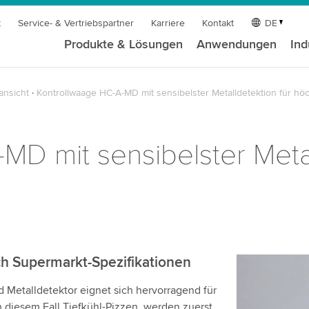
t
Service- & Vertriebspartner
Karriere
Kontakt
DE
Produkte & Lösungen
Anwendungen
Ind
ansicht
Kontrollwaage HC-A-MD mit sensibelster Metalldetektion für h
D mit sensibelster Metal
h Supermarkt-Spezifikationen
Wir benöt
 Metalldetektor eignet sich hervorragend für
Videodien
n diesem Fall Tiefkühl-Pizzen, werden zuerst