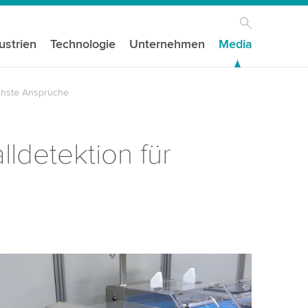
ustrien
Technologie
Unternehmen
Media
öchste Ansprüche
ldetektion für
igen Ihre Zustimmung, um den YouTube-
st zu laden!