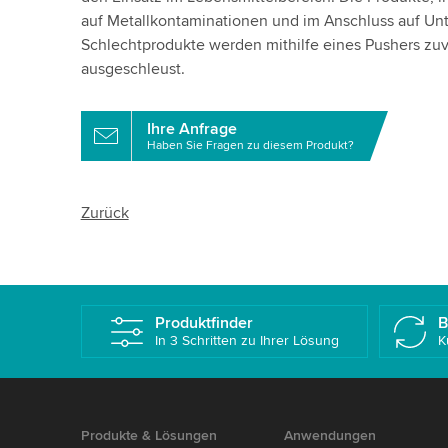
auf Metallkontaminationen und im Anschluss auf Unte
Schlechtprodukte werden mithilfe eines Pushers zuve
ausgeschleust.
Ihre Anfrage
Haben Sie Fragen zu diesem Produkt?
Zurück
Produktfinder
B
In 3 Schritten zu Ihrer Lösung
K
Produkte & Lösungen
Anwendungen