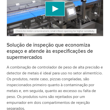
Utilizamos um serviço de terceiros para incorporar
conteúdo de vídeo que pode coletar dados sobre
sua atividade. Por favor, reveja os detalhes e
aceite o serviço para assistir a este vídeo.
Aceitar
Mais informações
Solução de inspeção que economiza
espaço e atende às especificações de
supermercados
A combinação de controlador de peso de alta precisão e
detector de metais é ideal para uso no setor alimentício.
Os produtos, neste caso, pizzas congeladas, são
inspecionados primeiro quanto à contaminação por
metais e, em seguida, quanto ao excesso ou falta de
peso. Os produtos ruins são rejeitados por um
empurrador em dois compartimentos de rejeição
separados.