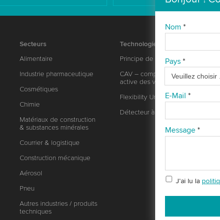
Nom
*
Secteurs
Technologie
Alimentaire
Principe de pesage
Pays
*
Industrie pharmaceutique
CAV – compensation
active des vibrations
Cosmétiques
E-Mail
*
Flexibility Unlimited
Chimie
Détecteur à rayons X
Matériaux de construction
& substances minérales
Message
*
Courrier & logistique
Construction mécanique
Aérosol
J'ai lu la
polit
Pneu
Autres industries / produits
techniques