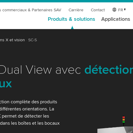
s commerciaux & Partenaires SAV
Carrière
Contact
FR
Produits & solutions
Applications
ns X et vision
SC-S
 Dual View avec
détectio
aux
ection complète des produits
ifférentes orientations. La
X permet de détecter les
dans les boîtes et les bocaux