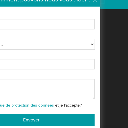
Entreprise
Media
A propos de nous
News
Tout d'une seule et unique
Blog (EN)
source
Médiathèque
Notre direction
Salons et événements
Implantations
Customer magazine
Wipotec Foundation
Responsabilité
Certifications, distinctions
et valeurs
ique de protection des données
et je l'accepte.
*
Partnership
Carrière
Envoyer
News