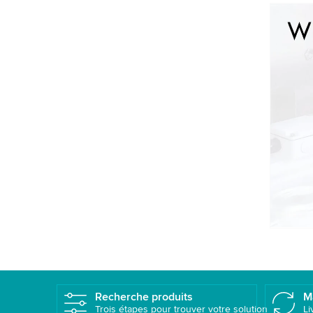
We 
We u
data
to w
A
Recherche produits
M
Trois étapes pour trouver votre solution
Li