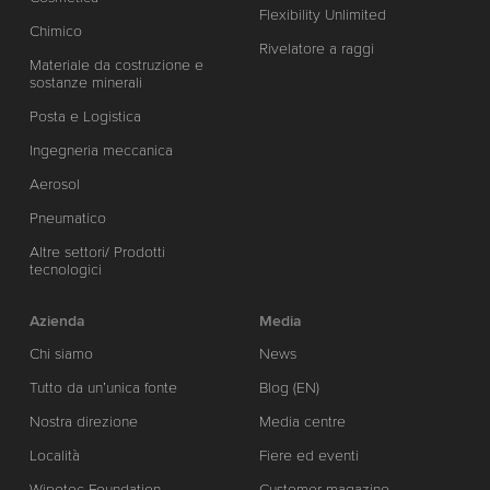
Flexibility Unlimited
Chimico
Rivelatore a raggi
Materiale da costruzione e
sostanze minerali
Posta e Logistica
Ingegneria meccanica
Aerosol
Pneumatico
Altre settori/ Prodotti
tecnologici
Azienda
Media
Chi siamo
News
Tutto da un’unica fonte
Blog (EN)
Nostra direzione
Media centre
Località
Fiere ed eventi
Wipotec Foundation
Customer magazine