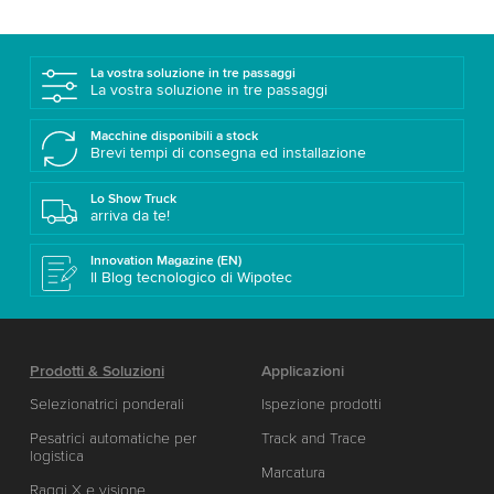
La vostra soluzione in tre passaggi
La vostra soluzione in tre passaggi
Macchine disponibili a stock
Brevi tempi di consegna ed installazione
Lo Show Truck
arriva da te!
Innovation Magazine (EN)
Il Blog tecnologico di Wipotec
Prodotti & Soluzioni
Applicazioni
Selezionatrici ponderali
Ispezione prodotti
Pesatrici automatiche per
Track and Trace
logistica
Marcatura
Raggi X e visione