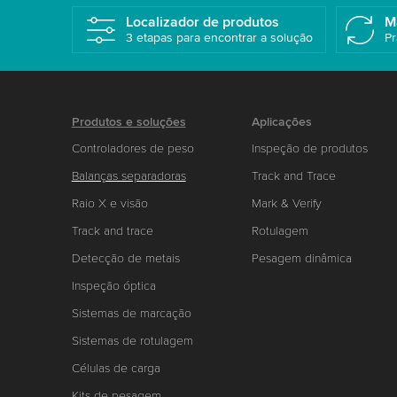
Localizador de produtos
M
3 etapas para encontrar a solução
Pr
Produtos e soluções
Aplicações
Controladores de peso
Inspeção de produtos
Balanças separadoras
Track and Trace
Raio X e visão
Mark & Verify
Track and trace
Rotulagem
Detecção de metais
Pesagem dinâmica
Inspeção óptica
Sistemas de marcação
Sistemas de rotulagem
Células de carga
Kits de pesagem