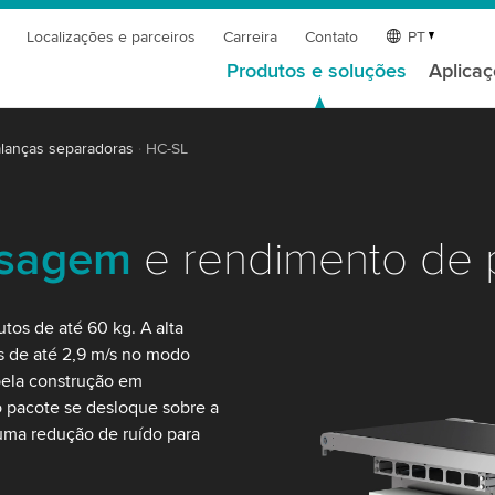
Localizações e parceiros
Carreira
Contato
PT
Produtos e soluções
Aplica
lanças separadoras
HC-SL
esagem
e rendimento de 
tos de até 60 kg. A alta
es de até 2,9 m/s no modo
pela construção em
o pacote se desloque sobre a
uma redução de ruído para