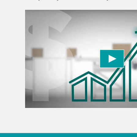
We need your consent to load the YouTube
We use a third party service to embed video con
data about your activity. Please review the detai
to watch this video.
Accept
More information