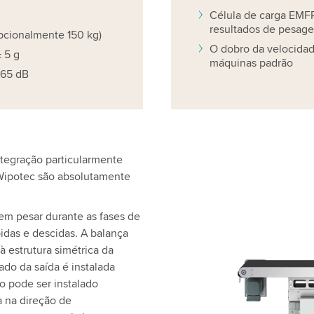
Célula de carga EMF
resultados de pesag
pcionalmente 150 kg)
O dobro da velocida
 5 g
máquinas padrão
 65 dB
ntegração particularmente
 Wipotec são absolutamente
m pesar durante as fases de
idas e descidas. A balança
à estrutura simétrica da
ado da saída é instalada
 pode ser instalado
a na direção de