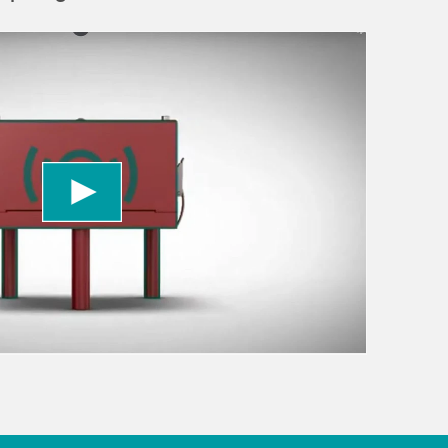
 to load the YouTube Video service!
vice to embed video content that may collect
 Please review the details and accept the service
information