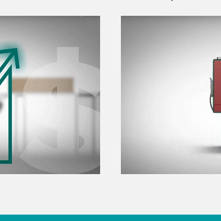
 Video service!
We need your consent
tent that may collect
We use a third party ser
ls and accept the service
data about your activity.
to watch this video.
Accept
More 