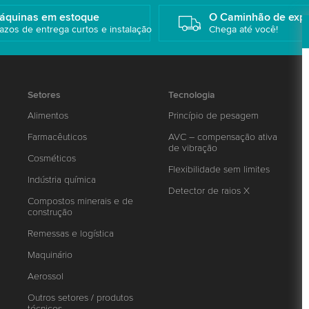
áquinas em estoque
O Caminhão de exp
azos de entrega curtos e instalação
Chega até você!
Setores
Tecnologia
Alimentos
Princípio de pesagem
Farmacêuticos
AVC – compensação ativa
de vibração
Cosméticos
Flexibilidade sem limites
Indústria química
Detector de raios X
Compostos minerais e de
construção
Remessas e logística
Maquinário
Aerossol
Outros setores / produtos
técnicos