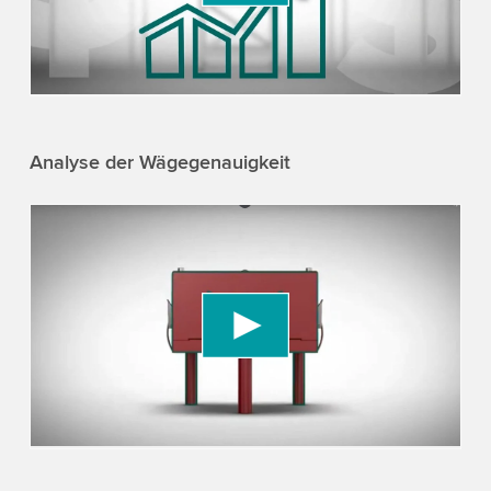
to watch this video.
Accept
More information
Analyse der Wägegenauigkeit
We need your consent to load the YouTube
Video service!
We use a third party service to embed video
content that may collect data about your activity.
Please review the details and accept the service
to watch this video.
Accept
More information