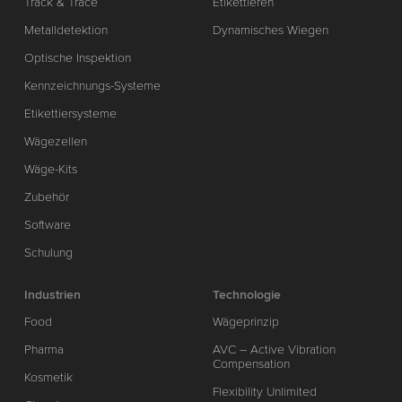
Track & Trace
Etikettieren
Metalldetektion
Dynamisches Wiegen
Optische Inspektion
Kennzeichnungs-Systeme
Etikettiersysteme
Wägezellen
Wäge-Kits
Zubehör
Software
Schulung
Industrien
Technologie
Food
Wägeprinzip
Pharma
AVC – Active Vibration
Compensation
Kosmetik
Flexibility Unlimited