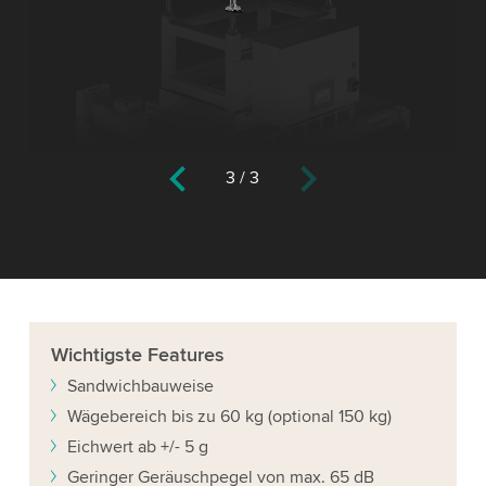
3
/
3
Wichtigste
Features
Sandwichbauweise
Wägebereich bis zu 60 kg (optional 150 kg)
Eichwert ab +/- 5 g
Geringer Geräuschpegel von max. 65 dB