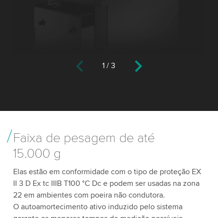
1
/
3
Faixa de pesagem de até
15.000 g
Elas estão em conformidade com o tipo de proteção EX
II 3 D Ex tc IIIB T100 °C Dc e podem ser usadas na zona
22 em ambientes com poeira não condutora.
O autoamortecimento ativo induzido pelo sistema