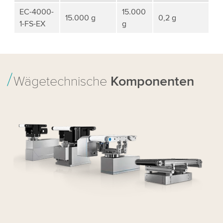
EC-4000-
15.000
15.000 g
0,2 g
1-FS-EX
g
Wägetechnische
Komponenten