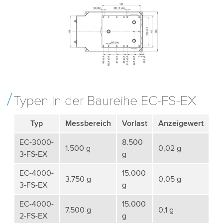
Typen in der Baureihe EC-FS-EX
Typ
Messbereich
Vorlast
Anzeigewert
EC-3000-
8.500
1.500 g
0,02 g
3-FS-EX
g
EC-4000-
15.000
3.750 g
0,05 g
3-FS-EX
g
EC-4000-
15.000
7.500 g
0,1 g
2-FS-EX
g