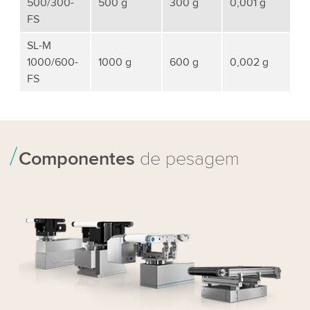
500/300-
500 g
300 g
0,001 g
FS
SL-M
1000/600-
1000 g
600 g
0,002 g
FS
Componentes
de pesagem