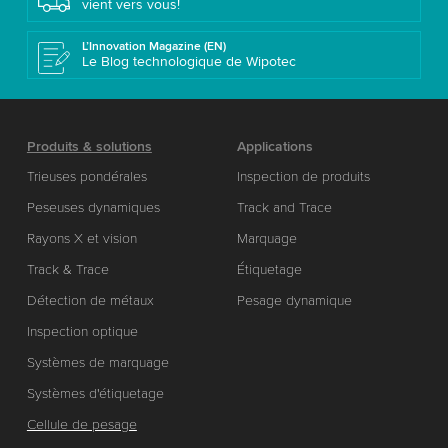
vient vers vous!
L’Innovation Magazine (EN)
Le Blog technologique de Wipotec
Produits & solutions
Applications
Trieuses pondérales
Inspection de produits
Peseuses dynamiques
Track and Trace
Rayons X et vision
Marquage
Track & Trace
Étiquetage
Détection de métaux
Pesage dynamique
Inspection optique
Systèmes de marquage
Systèmes d'étiquetage
Cellule de pesage