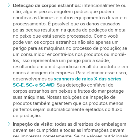
Detecção de corpos estranhos
: intencionalmente ou
não, alguns peixes engolem pedras que podem
danificar as lâminas e outros equipamentos durante o
processamento. É possível que os danos causados
pelas pedras resultem na queda de pedaços de metal
no peixe que está sendo processado. Como você
pode ver, os corpos estranhos não são apenas um
perigo para as máquinas no processo de produção; se
um consumidor encontrá-los nos produtos ou mordê-
los, isso representará um perigo para a saúde,
resultando em um dispendioso recall do produto e em
danos à imagem da empresa. Para eliminar esse risco,
desenvolvemos os
scanners de raios X das séries
SC-E, SC- e SC-WD
. Sua detecção confiável de
corpos estranhos em peixes e frutos do mar protege
suas máquinas. Nossas soluções de inspeção de
produtos também garantem que os produtos menos
perfeitos sejam automaticamente ejetados do fluxo
de produção.
Inspeção da visão:
todas as diretrizes de embalagem
devem ser cumpridas e todas as informações devem
ser impressas corretamente. Se os valores nutricionais