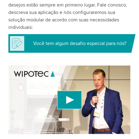
desejos estão sempre em primeiro lugar. Fale conosco,
descreva sua aplicação e nós configuraremos sua
solução modular de acordo com suas necessidades
individuais:
Você tem algum desafio especial para nós?
We need your consent to load the YouTube
Video service!
We use a third party service to embed video
content that may collect data about your activity.
Please review the details and accept the service
to watch this video.
Accept
More information