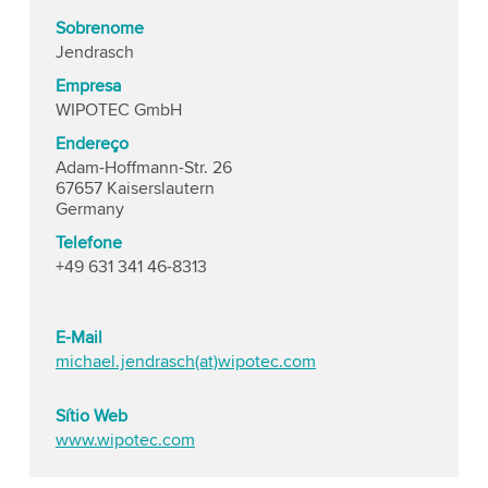
Sobrenome
Jendrasch
Empresa
WIPOTEC GmbH
Endereço
Adam-Hoffmann-Str. 26
67657 Kaiserslautern
Germany
Telefone
+49 631 341 46-8313
E-Mail
michael.jendrasch(at)wipotec.com
Sítio Web
www.wipotec.com