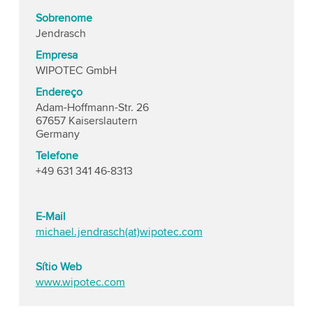
Sobrenome
Jendrasch
Empresa
WIPOTEC GmbH
Endereço
Adam-Hoffmann-Str. 26
67657 Kaiserslautern
Germany
Telefone
+49 631 341 46-8313
E-Mail
michael.jendrasch(at)wipotec.com
Sítio Web
www.wipotec.com