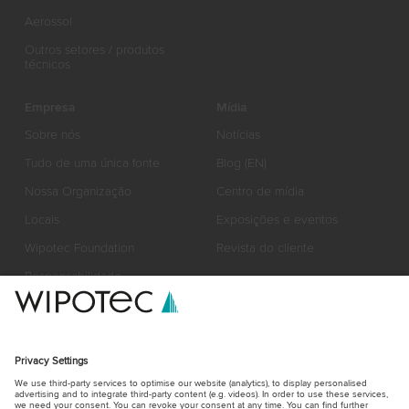
Aerossol
Outros setores / produtos
técnicos
Empresa
Mídia
Sobre nós
Notícias
Tudo de uma única fonte
Blog (EN)
Nossa Organização
Centro de mídia
Locais
Exposições e eventos
Wipotec Foundation
Revista do cliente
Responsabilidade
Certificados, prêmios e
valores
Parceria
Carreira
News