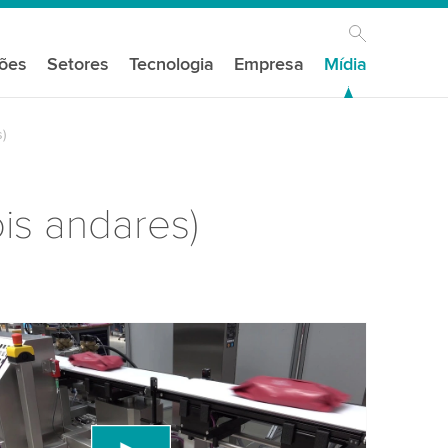
ções
Setores
Tecnologia
Empresa
Mídia
)
is andares)
s do seu consentimento para carregar o
e vídeo do YouTube!
um serviço de terceiros para incorporar conteúdo
e pode coletar dados sobre sua atividade. Por