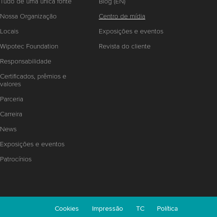
Tudo de uma única fonte
Blog (EN)
Nossa Organização
Centro de mídia
Locais
Exposições e eventos
Wipotec Foundation
Revista do cliente
Responsabilidade
Certificados, prêmios e
valores
Parceria
Carreira
News
Exposições e eventos
Patrocínios
Cookies
Impressão
TC
Política