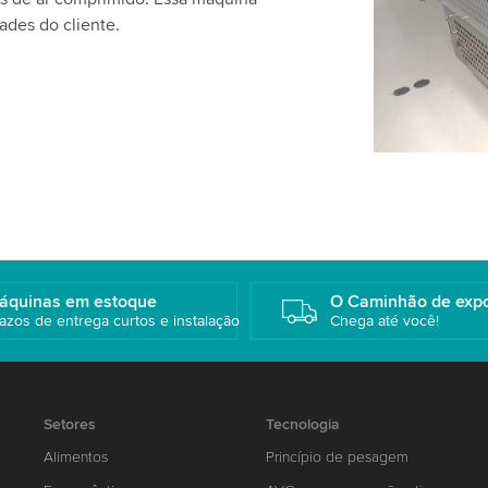
favor, revej
ades do cliente.
este vídeo.
Aceitar
áquinas em estoque
O Caminhão de exp
azos de entrega curtos e instalação
Chega até você!
Setores
Tecnologia
Alimentos
Princípio de pesagem