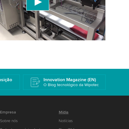
a os detalhes e aceite o serviço para assistir a
Mais informações
osição
Innovation Magazine (EN)
O Blog tecnológico da Wipotec
Empresa
Mídia
Sobre nós
Notícias