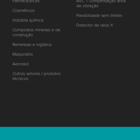
Farmacêuticos
AVC – compensação ativa
de vibração
Cosméticos
Flexibilidade sem limites
Indústria química
Detector de raios X
Compostos minerais e de
construção
Remessas e logística
Maquinário
Aerossol
Outros setores / produtos
técnicos