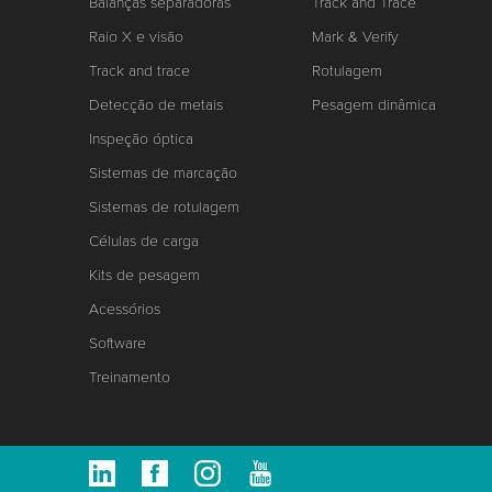
Balanças separadoras
Track and Trace
Raio X e visão
Mark & Verify
Track and trace
Rotulagem
Detecção de metais
Pesagem dinâmica
Inspeção óptica
Sistemas de marcação
Sistemas de rotulagem
Células de carga
Kits de pesagem
Acessórios
Software
Treinamento