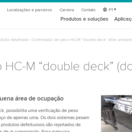
Localizações e parceiros
Carreira
Contato
PT
Produtos e soluções
Aplica
Visão detalhada
Controlador de peso HC-M “double deck” (dois andares
 HC-M “double deck” (do
quena área de ocupação
Precisamo
, possibilita uma verificação de peso
serviço d
aço de apenas uma. Os dois sistemas pesam
Utilizamos 
produtos defeituosos são rejeitados de
de vídeo qu
os de ar comprimido. Essa máquina