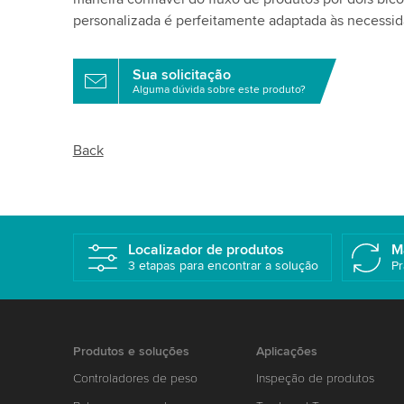
personalizada é perfeitamente adaptada às necessid
Sua solicitação
Alguma dúvida sobre este produto?
Back
Localizador de produtos
M
3 etapas para encontrar a solução
Pr
Produtos e soluções
Aplicações
Controladores de peso
Inspeção de produtos