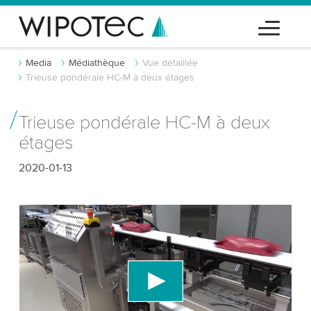
Media
Médiathèque
Vue détaillée
Trieuse pondérale HC-M à deux étages
Trieuse pondérale HC-M à deux
étages
2020-01-13
Nous avons besoin de votre consentement
pour charger le service vidéo YouTube!
Nous utilisons un service tiers pour intégrer du
contenu vidéo susceptible de collecter des
données sur votre activité. Veuillez consulter les