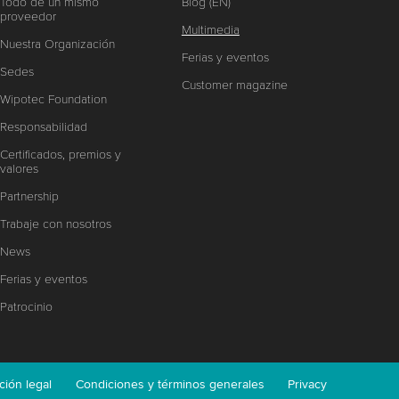
Todo de un mismo
Blog (EN)
proveedor
Multimedia
Nuestra Organización
Ferias y eventos
Sedes
Customer magazine
Wipotec Foundation
Responsabilidad
Certificados, premios y
valores
Partnership
Trabaje con nosotros
News
Ferias y eventos
Patrocinio
ción legal
Condiciones y términos generales
Privacy