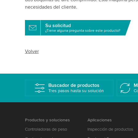
necesidades del cliente.
Su solicitud
¿Tiene alguna pregunta sobre este producto?
Volver
Buscador de productos
M
Tres pasos hasta su solución
Co
Productos y soluciones
Aplicaciones
Controladoras de peso
Inspección de productos