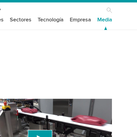
es
Sectores
Tecnología
Empresa
Media
mos tu consentimiento para cargar el
de video de YouTube!
un servicio de terceros para incrustar contenido
e puede recopilar datos sobre tu actividad. Por