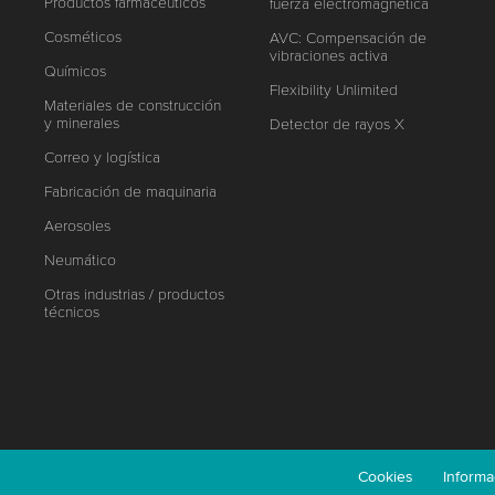
Productos farmacéuticos
fuerza electromagnética
Cosméticos
AVC: Compensación de
vibraciones activa
Químicos
Flexibility Unlimited
Materiales de construcción
y minerales
Detector de rayos X
Correo y logística
Fabricación de maquinaria
Aerosoles
Neumático
Otras industrias / productos
técnicos
Cookies
Informa