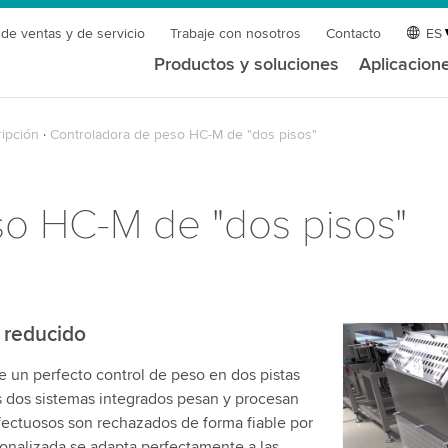
 de ventas y de servicio
Trabaje con nosotros
Contacto
ES
Productos y soluciones
Aplicacion
ipción
Controladora de peso HC-M de "dos pisos"
so HC-M de "dos pisos"
 reducido
¡Necesita
 un perfecto control de peso en dos pistas
servicio 
s dos sistemas integrados pesan y procesan
Utilizamos 
fectuosos son rechazados de forma fiable por
de video qu
onalizada se adapta perfectamente a las