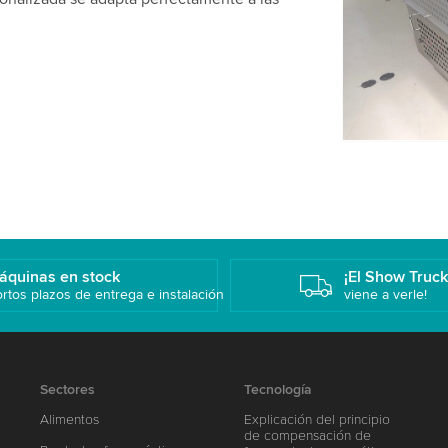
favor, revis
video.
Aceptar
áquinas en stock
¡El Show Truc
rtos plazos de entrega e instalación
viene a verle!
Sectores
Tecnología
Alimentos
Explicación del principio
de compensación de