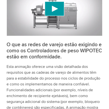
Utilizamos um serviço de terceiros para incorporar
conteúdo de vídeo que pode coletar dados sobre
sua atividade. Por favor, reveja os detalhes e
aceite o serviço para assistir a este vídeo.
Aceitar
Mais informações
O que as redes de varejo estão exigindo e
como os Controladores de peso WIPOTEC
estão em conformidade.
Esta animação oferece uma visão detalhada dos
requisitos que as cadeias de varejo de alimentos têm
para a estabilidade do processo nos ciclos de produção
e como os implementamos de maneira confiável.
Funcionalidades adicionais (por exemplo, níveis de
enchimento de recipiente ejetáveis), bem como
segurança adicional do sistema (por exemplo, bloqueio
de contêineres) são especificadas. A animação mostra