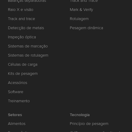
Balanças separadoras
Track and Trace
Raio X e visão
Mark & Verify
Track and trace
Rotulagem
Detecção de metais
Pesagem dinâmica
Inspeção óptica
Sistemas de marcação
Sistemas de rotulagem
Células de carga
Kits de pesagem
Acessórios
Software
Treinamento
Setores
Tecnologia
Alimentos
Princípio de pesagem