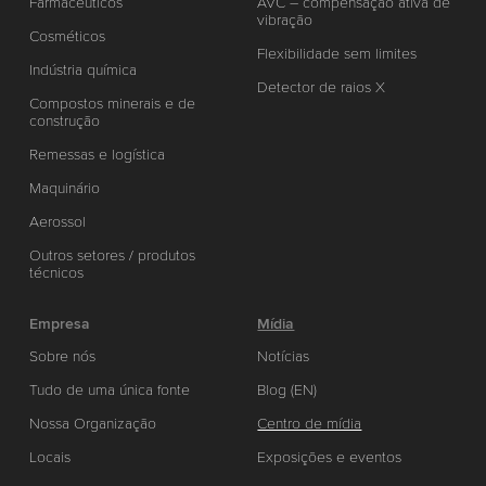
Farmacêuticos
AVC – compensação ativa de
vibração
Cosméticos
Flexibilidade sem limites
Indústria química
Detector de raios X
Compostos minerais e de
construção
Remessas e logística
Maquinário
Aerossol
Outros setores / produtos
técnicos
Empresa
Mídia
Sobre nós
Notícias
Tudo de uma única fonte
Blog (EN)
Nossa Organização
Centro de mídia
Locais
Exposições e eventos