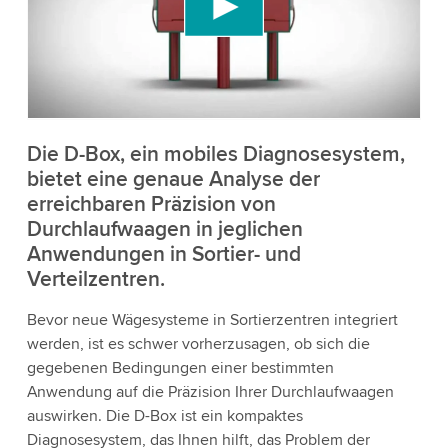
Videoinhalte einzubetten, der Daten über Ihre
Aktivitäten sammeln kann. Bitte überprüfen Sie
die Details und akzeptieren Sie den Dienst, um
dieses Video anzusehen.
Akzeptieren
Die D-Box, ein mobiles Diagnosesystem,
bietet eine genaue Analyse der
erreichbaren Präzision von
Weitere Informationen
Durchlaufwaagen in jeglichen
Anwendungen in Sortier- und
Verteilzentren.
Bevor neue Wägesysteme in Sortierzentren integriert
werden, ist es schwer vorherzusagen, ob sich die
gegebenen Bedingungen einer bestimmten
Anwendung auf die Präzision Ihrer Durchlaufwaagen
auswirken. Die D-Box ist ein kompaktes
Diagnosesystem, das Ihnen hilft, das Problem der