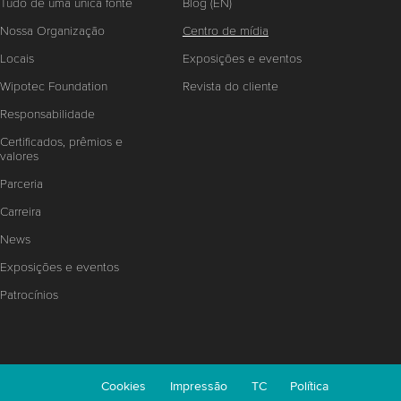
Tudo de uma única fonte
Blog (EN)
Nossa Organização
Centro de mídia
Locais
Exposições e eventos
Wipotec Foundation
Revista do cliente
Responsabilidade
Certificados, prêmios e
valores
Parceria
Carreira
News
Exposições e eventos
Patrocínios
Cookies
Impressão
TC
Política