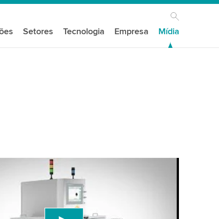
ções
Setores
Tecnologia
Empresa
Mídia
s do seu consentimento para carregar o
e vídeo do YouTube!
um serviço de terceiros para incorporar conteúdo
e pode coletar dados sobre sua atividade. Por