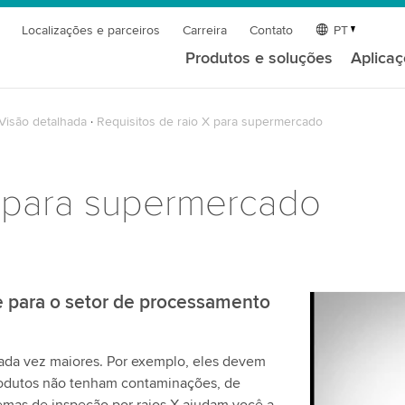
Localizações e parceiros
Carreira
Contato
PT
Produtos e soluções
Aplica
Visão detalhada
Requisitos de raio X para supermercado
X para supermercado
 para o setor de processamento
Precisamo
serviço d
cada vez maiores. Por exemplo, eles devem
Utilizamos 
produtos não tenham contaminações, de
de vídeo qu