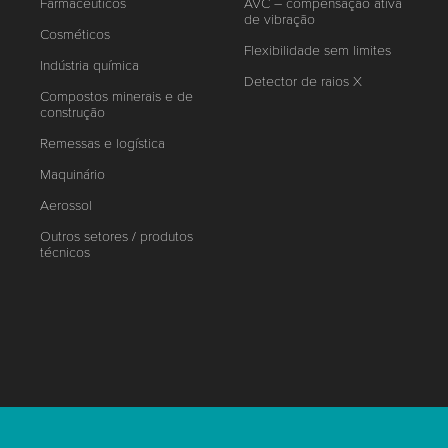
Farmacêuticos
AVC – compensação ativa
de vibração
Cosméticos
Flexibilidade sem limites
Indústria química
Detector de raios X
Compostos minerais e de
construção
Remessas e logística
Maquinário
Aerossol
Outros setores / produtos
técnicos