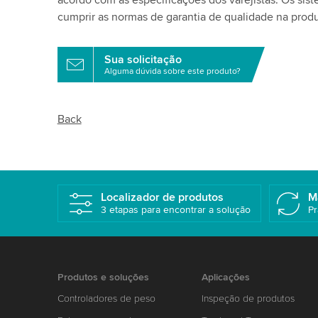
acordo com as especificações dos varejistas. Os sis
cumprir as normas de garantia de qualidade na prod
Sua solicitação
Alguma dúvida sobre este produto?
Back
Localizador de produtos
M
3 etapas para encontrar a solução
Pr
Produtos e soluções
Aplicações
Controladores de peso
Inspeção de produtos