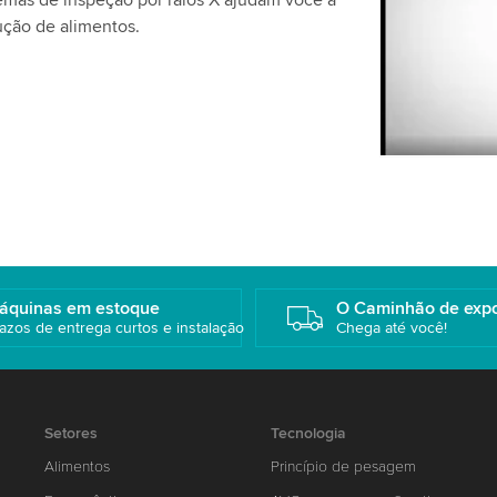
temas de inspeção por raios X ajudam você a
favor, revej
ução de alimentos.
este vídeo.
Aceitar
áquinas em estoque
O Caminhão de exp
azos de entrega curtos e instalação
Chega até você!
Setores
Tecnologia
Alimentos
Princípio de pesagem