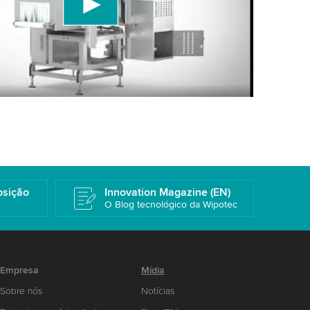
a os detalhes e aceite o serviço para assistir a
Mais informações
osição
Innovation Magazine (EN)
O Blog tecnológico da Wipotec
Empresa
Mídia
Sobre nós
Notícias