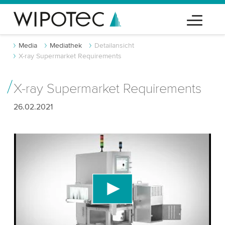
Media
Mediathek
Detailansicht
X-ray Supermarket Requirements
X-ray Supermarket Requirements
26.02.2021
Wir benötigen Ihre Zustimmung, um den
YouTube-Videodienst zu laden!
Wir verwenden einen Drittanbieterdienst, um
Videoinhalte einzubetten, der Daten über Ihre
Aktivitäten sammeln kann. Bitte überprüfen Sie
die Details und akzeptieren Sie den Dienst, um
dieses Video anzusehen.