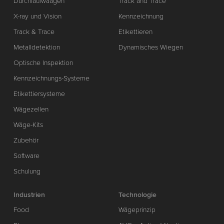
Durchlaufwaagen
Track and Trace
X-ray und Vision
Kennzeichnung
Track & Trace
Etikettieren
Metalldetektion
Dynamisches Wiegen
Optische Inspektion
Kennzeichnungs-Systeme
Etikettiersysteme
Wägezellen
Wäge-Kits
Zubehör
Software
Schulung
Industrien
Technologie
Food
Wägeprinzip