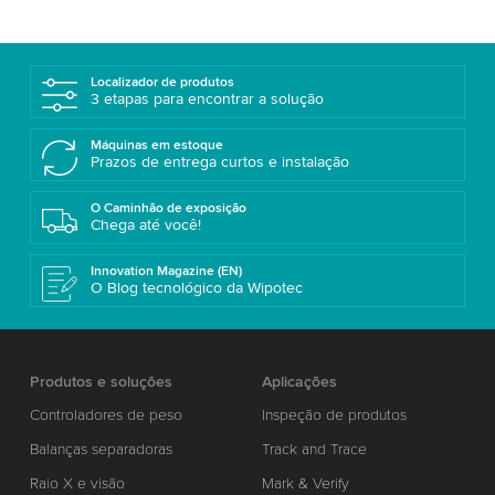
Localizador de produtos
3 etapas para encontrar a solução
Máquinas em estoque
Prazos de entrega curtos e instalação
O Caminhão de exposição
Chega até você!
Innovation Magazine (EN)
O Blog tecnológico da Wipotec
Produtos e soluções
Aplicações
Controladores de peso
Inspeção de produtos
Balanças separadoras
Track and Trace
Raio X e visão
Mark & Verify