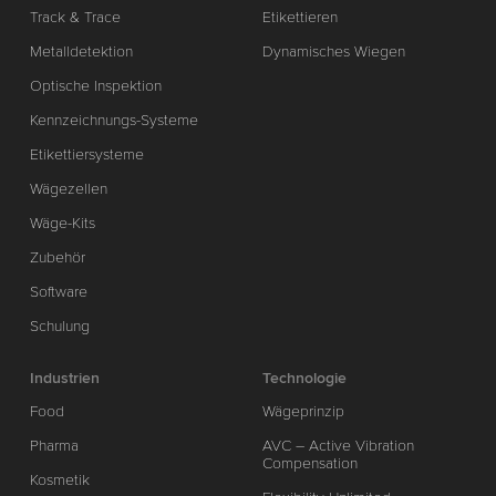
Track & Trace
Etikettieren
Metalldetektion
Dynamisches Wiegen
Optische Inspektion
Kennzeichnungs-Systeme
Etikettiersysteme
Wägezellen
Wäge-Kits
Zubehör
Software
Schulung
Industrien
Technologie
Food
Wägeprinzip
Pharma
AVC – Active Vibration
Compensation
Kosmetik