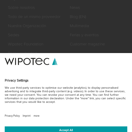
Sobre nosotros
News
Todo de un mismo proveedor
Blog (EN)
Nuestra Organización
Multimedia
Sedes
Ferias y eventos
Wipotec Foundation
Customer magazine
Responsabilidad
Certificados, premios y valores
Partnership
Trabaje con nosotros
News
Ferias y eventos
Patrocinio