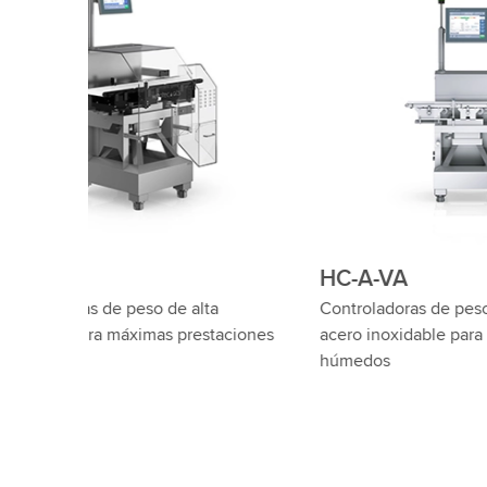
HC-A-VA
HC-A c
Controladoras de peso robustas de
metale
ciones
acero inoxidable para ambientes
Controlad
húmedos
precisión
seguridad