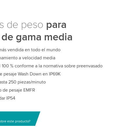
as de peso
para
s de gama media
más vendida en todo el mundo
namiento a velocidad media
al 100 % conforme a la normativa sobre preenvasado
de pesaje Wash Down en IP69K
asta 250 piezas/minuto
io de pesaje EMFR
dar IP54
obre este producto?