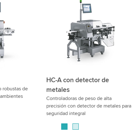
on detector de
HC-A-VI
Controladora de peso con ins
s
óptica
oras de peso de alta
 con detector de metales para
 integral