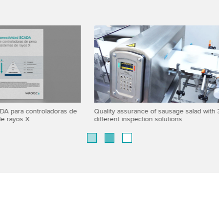
Modular design of checkweighers
surance of sausage salad with 3
inspection solutions