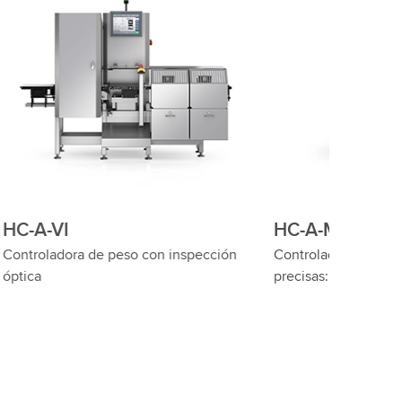
HC-A-Multitrack
pección
Controladoras de peso multivía
precisas: Eficiencia en cada vía