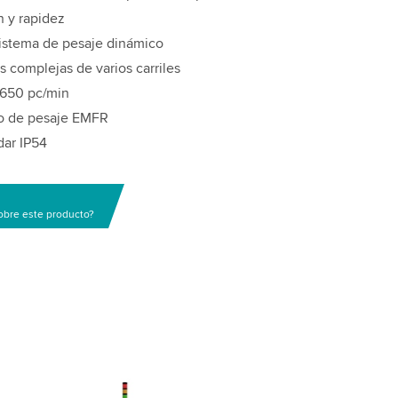
n y rapidez
sistema de pesaje dinámico
 complejas de varios carriles
a 650 pc/min
io de pesaje EMFR
dar IP54
obre este producto?