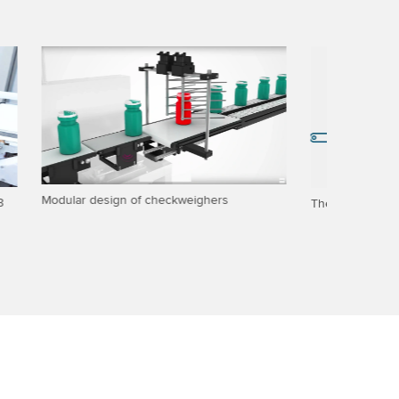
Folleto:
The future of production
modular