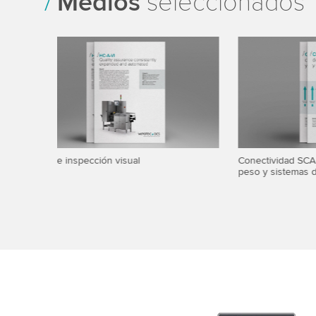
Medios
seleccionados
Conectividad SCADA para controladoras de
Quality as
peso y sistemas de rayos X
different 