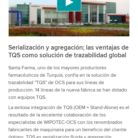
contenido de video que puede recopilar datos
sobre tu actividad. Por favor, revisa los detalles y
acepta el servicio para ver este video.
Aceptar
Más información
Serialización y agregación; las ventajas de
TQS como solución de trazabilidad global
Santa Farma, uno de los mayores productores
farmacéuticos de Turquía, confía en la solución de
trazabilidad "TQS" de OCS para sus líneas de
producción. 14 líneas de la nueva fábrica se han dotado
con equipos TQS.
La exitosa integración de TQS (OEM + Stand-Alone) es el
resultado de la excelente colaboración de los
especialistas de WIPOTEC-OCS con los renombrados
fabricantes de maquinaria para un beneficio del cliente
óptimo. TQS es serialización fluida y agregación