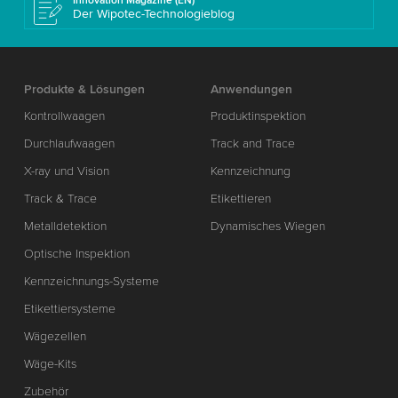
Innovation Magazine (EN)
Der Wipotec-Technologieblog
Produkte & Lösungen
Anwendungen
Kontrollwaagen
Produktinspektion
Durchlaufwaagen
Track and Trace
X-ray und Vision
Kennzeichnung
Track & Trace
Etikettieren
Metalldetektion
Dynamisches Wiegen
Optische Inspektion
Kennzeichnungs-Systeme
Etikettiersysteme
Wägezellen
Wäge-Kits
Zubehör