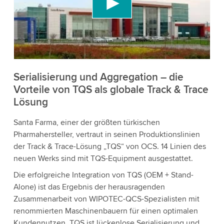
Videoinhalte einzubetten, der Daten über Ihre
Aktivitäten sammeln kann. Bitte überprüfen Sie
die Details und akzeptieren Sie den Dienst, um
dieses Video anzusehen.
Akzeptieren
Serialisierung und Aggregation – die
Vorteile von TQS als globale Track & Trace
Lösung
Weitere Informationen
Santa Farma, einer der größten türkischen
Pharmahersteller, vertraut in seinen Produktionslinien
der Track & Trace-Lösung „TQS“ von OCS. 14 Linien des
neuen Werks sind mit TQS-Equipment ausgestattet.
Die erfolgreiche Integration von TQS (OEM + Stand-
Alone) ist das Ergebnis der herausragenden
Zusammenarbeit von WIPOTEC-QCS-Spezialisten mit
renommierten Maschinenbauern für einen optimalen
Kundennutzen. TQS ist lückenlose Serialisierung und