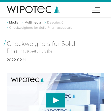
Media
Multimedia
Descripción
Checkweighers for Solid Pharmaceuticals
Checkweighers for Solid
Pharmaceuticals
2022-02-11
¡Necesitamos tu consentimiento para
cargar el servicio de video de YouTube!
Utilizamos un servicio de terceros para incrustar
contenido de video que puede recopilar datos
sobre tu actividad. Por favor, revisa los detalles y