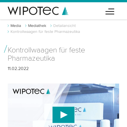
Media
Mediathek
Detailansicht
Kontrollwaagen für feste Pharmazeutika
Kontrollwaagen für feste
Pharmazeutika
11.02.2022
Wir benötigen Ihre Zustimmung, um den
YouTube-Videodienst zu laden!
Wir verwenden einen Drittanbieterdienst, um
Videoinhalte einzubetten, der Daten über Ihre
Aktivitäten sammeln kann. Bitte überprüfen Sie