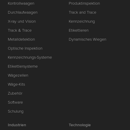
Kontrollwaagen
Produktinspektion
Durchlaufwaagen
Track and Trace
X-ray und Vision
Kennzeichnung
Track & Trace
Etikettieren
Metalldetektion
Dynamisches Wiegen
Optische Inspektion
Kennzeichnungs-Systeme
Etikettiersysteme
Wägezellen
Wäge-Kits
Zubehör
Software
Schulung
Industrien
Technologie