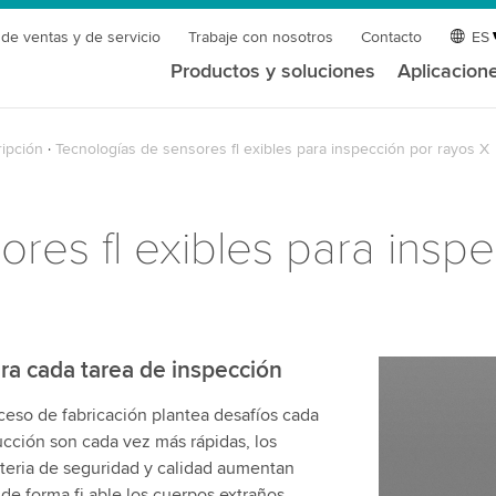
 de ventas y de servicio
Trabaje con nosotros
Contacto
ES
Productos y soluciones
Aplicacion
ipción
Tecnologías de sensores fl exibles para inspección por rayos X
res fl exibles para insp
ra cada tarea de inspección
oceso de fabricación plantea desafíos cada
ucción son cada vez más rápidas, los
teria de seguridad y calidad aumentan
e forma fi able los cuerpos extraños,