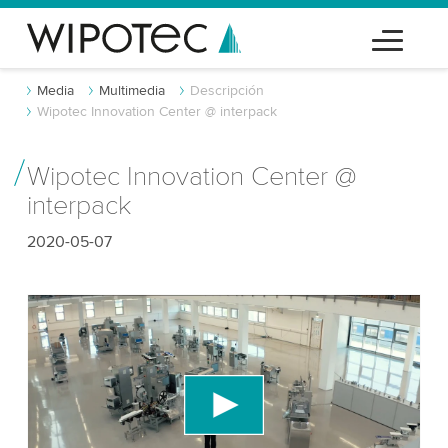
Media
Multimedia
Descripción
Wipotec Innovation Center @ interpack
Wipotec Innovation Center @
interpack
2020-05-07
¡Necesitamos tu consentimiento para
cargar el servicio de video de YouTube!
Utilizamos un servicio de terceros para incrustar
contenido de video que puede recopilar datos
sobre tu actividad. Por favor, revisa los detalles y