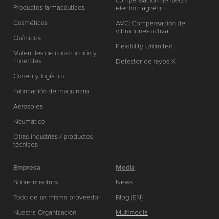
compensación de fuerza
Productos farmacéuticos
electromagnética
Cosméticos
AVC: Compensación de
vibraciones activa
Químicos
Flexibility Unlimited
Materiales de construcción y
minerales
Detector de rayos X
Correo y logística
Fabricación de maquinaria
Aerosoles
Neumático
Otras industrias / productos
técnicos
Empresa
Media
Sobre nosotros
News
Todo de un mismo proveedor
Blog (EN)
Nuestra Organización
Multimedia